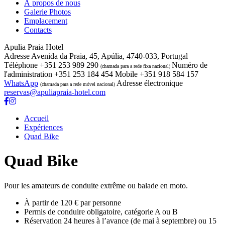
À propos de nous
Galerie Photos
Emplacement
Contacts
Apulia Praia Hotel
Adresse
Avenida da Praia, 45, Apúlia, 4740-033, Portugal
Téléphone
+351 253 989 290
Numéro de
(chamada para a rede fixa nacional)
l'administration
+351 253 184 454
Mobile
+351 918 584 157
WhatsApp
Adresse électronique
(chamada para a rede móvel nacional)
reservas@apuliapraia-hotel.com
Accueil
Expériences
Quad Bike
Quad Bike
Pour les amateurs de conduite extrême ou balade en moto.
À partir de 120 € par personne
Permis de conduire obligatoire, catégorie A ou B
Réservation 24 heures à l’avance (de mai à septembre) ou 15