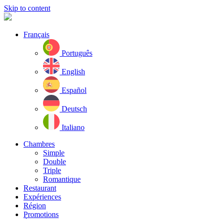
Skip to content
Français
Português
English
Español
Deutsch
Italiano
Chambres
Simple
Double
Triple
Romantique
Restaurant
Expériences
Région
Promotions