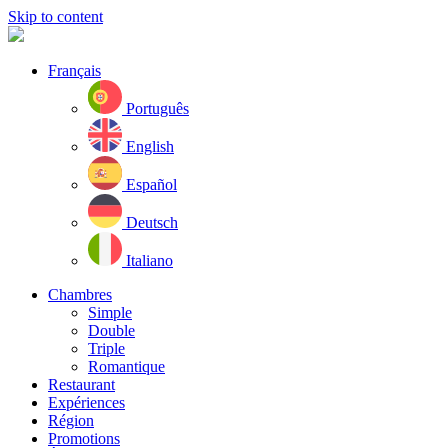
Skip to content
Français
Português
English
Español
Deutsch
Italiano
Chambres
Simple
Double
Triple
Romantique
Restaurant
Expériences
Région
Promotions