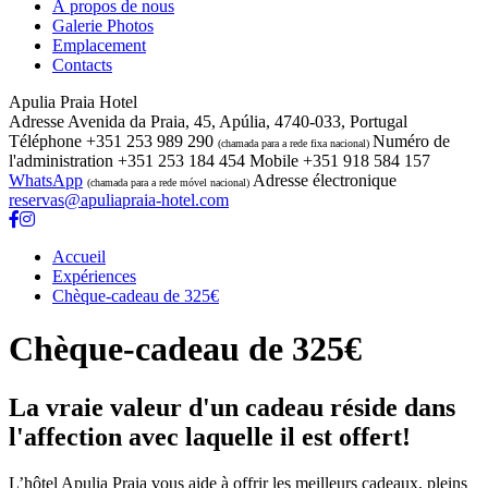
À propos de nous
Galerie Photos
Emplacement
Contacts
Apulia Praia Hotel
Adresse
Avenida da Praia, 45, Apúlia, 4740-033, Portugal
Téléphone
+351 253 989 290
Numéro de
(chamada para a rede fixa nacional)
l'administration
+351 253 184 454
Mobile
+351 918 584 157
WhatsApp
Adresse électronique
(chamada para a rede móvel nacional)
reservas@apuliapraia-hotel.com
Accueil
Expériences
Chèque-cadeau de 325€
Chèque-cadeau de 325€
La vraie valeur d'un cadeau réside dans
l'affection avec laquelle il est offert!
L’hôtel Apulia Praia vous aide à offrir les meilleurs cadeaux, pleins