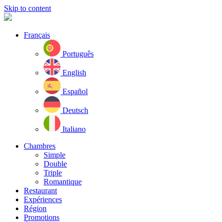
Skip to content
Français
Português
English
Español
Deutsch
Italiano
Chambres
Simple
Double
Triple
Romantique
Restaurant
Expériences
Région
Promotions