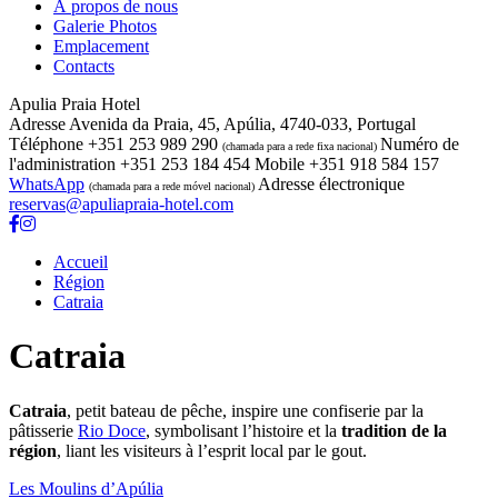
À propos de nous
Galerie Photos
Emplacement
Contacts
Apulia Praia Hotel
Adresse
Avenida da Praia, 45, Apúlia, 4740-033, Portugal
Téléphone
+351 253 989 290
Numéro de
(chamada para a rede fixa nacional)
l'administration
+351 253 184 454
Mobile
+351 918 584 157
WhatsApp
Adresse électronique
(chamada para a rede móvel nacional)
reservas@apuliapraia-hotel.com
Accueil
Région
Catraia
Catraia
Catraia
, petit bateau de pêche, inspire une confiserie par la
pâtisserie
Rio Doce
, symbolisant l’histoire et la
tradition de la
région
, liant les visiteurs à l’esprit local par le gout.
Les Moulins d’Apúlia