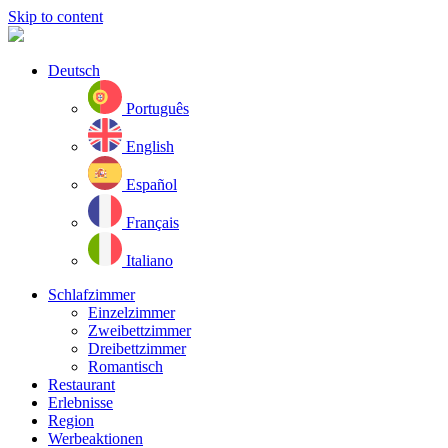
Skip to content
Deutsch
Português
English
Español
Français
Italiano
Schlafzimmer
Einzelzimmer
Zweibettzimmer
Dreibettzimmer
Romantisch
Restaurant
Erlebnisse
Region
Werbeaktionen