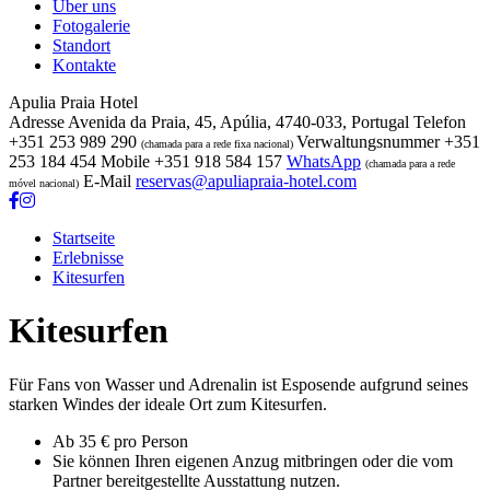
Über uns
Fotogalerie
Standort
Kontakte
Apulia Praia Hotel
Adresse
Avenida da Praia, 45, Apúlia, 4740-033, Portugal
Telefon
+351 253 989 290
Verwaltungsnummer
+351
(chamada para a rede fixa nacional)
253 184 454
Mobile
+351 918 584 157
WhatsApp
(chamada para a rede
E-Mail
reservas@apuliapraia-hotel.com
móvel nacional)
Startseite
Erlebnisse
Kitesurfen
Kitesurfen
Für Fans von Wasser und Adrenalin ist Esposende aufgrund seines
starken Windes der ideale Ort zum Kitesurfen.
Ab 35 € pro Person
Sie können Ihren eigenen Anzug mitbringen oder die vom
Partner bereitgestellte Ausstattung nutzen.