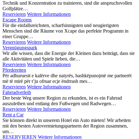
Technik und Konzentration zu trainieren, sind die anspruchsvollen
Golfplätze…
Reservieren
Weitere Informationen
Escape Rooms
Für die einfallsreichsten, scharfsinnigsten und neugierigsten
Menschen sind die Räume von Xcape das perfekte Programm in
einer Gruppe…
Reservieren
Weitere Informationen
Vergnügungspark
Wir alle wissen, dass die Energie der Kleinen dazu beiträgt, dass sie
alle Aktivitäten und Spiele lieben, die…
Reservieren
Weitere Informationen
Pferdereiten
Për adhuruesit e kalërve dhe natyrës, bashkëpunojmë me partnerët
më të mirë për t’ju ofruar ecje ëndrrash mes…
Reservieren
Weitere Informationen
Fahrradverleih
Der beste Weg unsere Region zu erkunden, ist es ein Fahrrad
auszuleihen und entlang den Fußwegen und Radwegen…
Reservieren
Weitere Informationen
Rent a Car
Sie können direkt in unserem Hotel ein Auto mieten! Wir arbeiten
mit den besten Autovermietungspartnern der Region zusammen,
um…
RESERVIEREN
Weitere Informationen