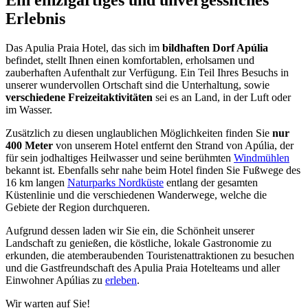
Erlebnis
Das Apulia Praia Hotel, das sich im
bildhaften Dorf Apúlia
befindet, stellt Ihnen einen komfortablen, erholsamen und
zauberhaften Aufenthalt zur Verfügung.
Ein Teil Ihres Besuchs in
unserer wundervollen Ortschaft sind die Unterhaltung, sowie
verschiedene Freizeitaktivitäten
sei es an Land, in der Luft oder
im Wasser.
Zusätzlich zu diesen unglaublichen Möglichkeiten finden Sie
nur
400 Meter
von unserem Hotel entfernt den Strand von Apúlia, der
für sein jodhaltiges Heilwasser und seine berühmten
Windmühlen
bekannt ist.
Ebenfalls sehr nahe beim Hotel finden Sie Fußwege des
16 km langen
Naturparks Nordküste
entlang der gesamten
Küstenlinie und die verschiedenen Wanderwege, welche die
Gebiete der Region durchqueren.
Aufgrund dessen laden wir Sie ein, die Schönheit unserer
Landschaft zu genießen, die köstliche, lokale Gastronomie zu
erkunden, die atemberaubenden Touristenattraktionen zu besuchen
und die Gastfreundschaft des Apulia Praia Hotelteams und aller
Einwohner Apúlias zu
erleben
.
Wir warten auf Sie!