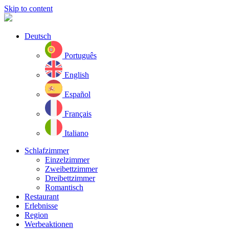
Skip to content
Deutsch
Português
English
Español
Français
Italiano
Schlafzimmer
Einzelzimmer
Zweibettzimmer
Dreibettzimmer
Romantisch
Restaurant
Erlebnisse
Region
Werbeaktionen