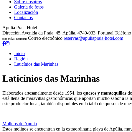
Sobre nosotros
Galería de fotos
Localización
Contactos
Apulia Praia Hotel
Dirección
Avenida da Praia, 45, Apúlia, 4740-033, Portugal
Teléfono
Correo electrónico
reservas@apuliapraia-hotel.com
rede móvel nacional)
Inicio
Región
Laticínios das Marinhas
Laticínios das Marinhas
Elaborados artesanalmente desde 1954, los
quesos y mantequillas
d
está llena de maravillas gastronómicas que aportan mucho sabor a la 
este productor local, también disponibles en la tabla de quesos de nue
Molinos de Apulia
Estos molinos se encuentran en la extraordinaria playa de Apúlia, mu