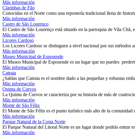
Más información
Clarinhas de Fão
Conocidas en el Norte como una repostería tradicional llena de histor
Más información
Castro de São Lourenço
El Castro de São Lourenço está situado en la parroquia de Vila Chã
Más información
Licores Cardoso
Los Licores Cardoso se distinguen a nivel nacional por sus métodos 
Más información
Museo Municipal de Esposende
El Museo Municipal de Esposende es un lugar que no puedes perderte
Más información
Catraia
¿Sabías que Catraia es el nombre dado a las pequeñas y robustas emb
Más información
Quinta de Curvos
La Quinta de Curvos se caracteriza por su historia de más de cuatroc
Más información
Monte de São Félix
El Monte de São Félix es el punto turístico más alto de la comunid
Más información
Parque Natural de la Costa Norte
El Parque Natural del Litoral Norte es un lugar donde podrás entrar 
Más información