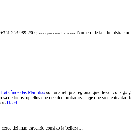
+351 253 989 290
Número de la administración
(chamada para a rede fixa nacional)
e
Laticínios das Marinhas
son una reliquia regional que llevan consigo g
mesa de todos aquellos que deciden probarlos. Deje que su creatividad 
stro
Hotel.
y cerca del mar, trayendo consigo la belleza…