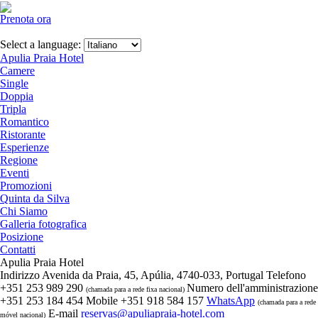
Prenota ora
Select a language:
Apulia Praia Hotel
Camere
Single
Doppia
Tripla
Romantico
Ristorante
Esperienze
Regione
Eventi
Promozioni
Quinta da Silva
Chi Siamo
Galleria fotografica
Posizione
Contatti
Apulia Praia Hotel
Indirizzo
Avenida da Praia, 45, Apúlia, 4740-033, Portugal
Telefono
+351 253 989 290
Numero dell'amministrazione
(chamada para a rede fixa nacional)
+351 253 184 454
Mobile
+351 918 584 157
WhatsApp
(chamada para a rede
E-mail
reservas@apuliapraia-hotel.com
móvel nacional)