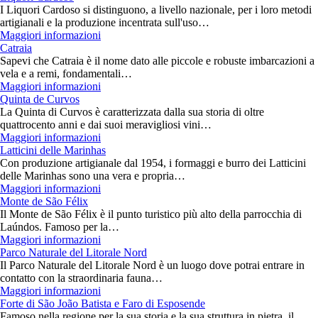
I Liquori Cardoso si distinguono, a livello nazionale, per i loro metodi
artigianali e la produzione incentrata sull'uso…
Maggiori informazioni
Catraia
Sapevi che Catraia è il nome dato alle piccole e robuste imbarcazioni a
vela e a remi, fondamentali…
Maggiori informazioni
Quinta de Curvos
La Quinta di Curvos è caratterizzata dalla sua storia di oltre
quattrocento anni e dai suoi meravigliosi vini…
Maggiori informazioni
Latticini delle Marinhas
Con produzione artigianale dal 1954, i formaggi e burro dei Latticini
delle Marinhas sono una vera e propria…
Maggiori informazioni
Monte de São Félix
Il Monte de São Félix è il punto turistico più alto della parrocchia di
Laúndos. Famoso per la…
Maggiori informazioni
Parco Naturale del Litorale Nord
Il Parco Naturale del Litorale Nord è un luogo dove potrai entrare in
contatto con la straordinaria fauna…
Maggiori informazioni
Forte di São João Batista e Faro di Esposende
Famoso nella regione per la sua storia e la sua struttura in pietra, il