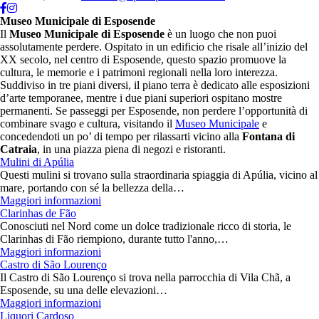
Museo Municipale di Esposende
Il
Museo Municipale di Esposende
è un luogo che non puoi
assolutamente perdere. Ospitato in un edificio che risale all’inizio del
XX secolo, nel centro di Esposende, questo spazio promuove la
cultura, le memorie e i patrimoni regionali nella loro interezza.
Suddiviso in tre piani diversi, il piano terra è dedicato alle esposizioni
d’arte temporanee, mentre i due piani superiori ospitano mostre
permanenti. Se passeggi per Esposende, non perdere l’opportunità di
combinare svago e cultura, visitando il
Museo Municipale
e
concedendoti un po’ di tempo per rilassarti vicino alla
Fontana di
Catraia
, in una piazza piena di negozi e ristoranti.
Mulini di Apúlia
Questi mulini si trovano sulla straordinaria spiaggia di Apúlia, vicino al
mare, portando con sé la bellezza della…
Maggiori informazioni
Clarinhas de Fão
Conosciuti nel Nord come un dolce tradizionale ricco di storia, le
Clarinhas di Fão riempiono, durante tutto l'anno,…
Maggiori informazioni
Castro di São Lourenço
Il Castro di São Lourenço si trova nella parrocchia di Vila Chã, a
Esposende, su una delle elevazioni…
Maggiori informazioni
Liquori Cardoso